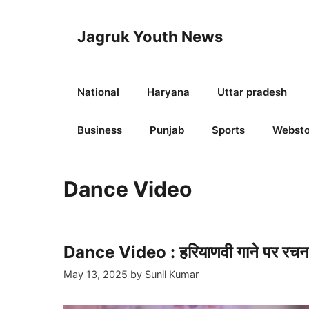
Skip
to
Jagruk Youth News
content
National
Haryana
Uttar pradesh
Business
Punjab
Sports
Websto
Dance Video
Dance Video : हरियाणवी गाने पर रचना न
May 13, 2025
by
Sunil Kumar