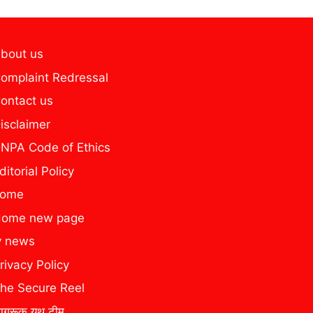
bout us
omplaint Redressal
ontact us
isclaimer
NPA Code of Ethics
ditorial Policy
home
ome new page
y news
rivacy Policy
he Secure Reel
ागरूक यूथ टीम