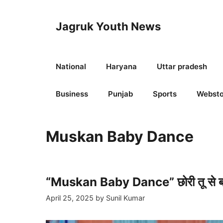
Skip
to
Jagruk Youth News
content
National
Haryana
Uttar pradesh
Business
Punjab
Sports
Websto
Muskan Baby Dance
“Muskan Baby Dance” छोरी तू से बड़ी 
April 25, 2025
by
Sunil Kumar