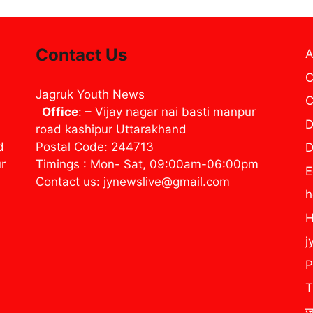
Contact Us
A
C
Jagruk Youth News
C
Office
: – Vijay nagar nai basti manpur
D
road kashipur Uttarakhand
d
Postal Code: 244713
D
ur
Timings : Mon- Sat, 09:00am-06:00pm
E
Contact us: jynewslive@gmail.com
H
j
P
T
ज