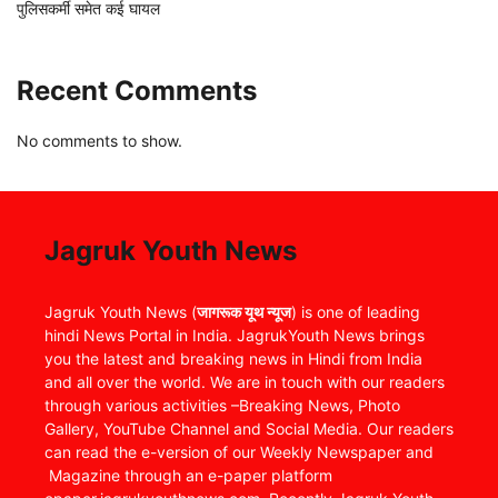
पुलिसकर्मी समेत कई घायल
Recent Comments
No comments to show.
Jagruk Youth News
Jagruk Youth News (
जागरूक यूथ न्यूज
) is one of leading
hindi News Portal in India. JagrukYouth News brings
you the latest and breaking news in Hindi from India
and all over the world. We are in touch with our readers
through various activities –Breaking News, Photo
Gallery, YouTube Channel and Social Media. Our readers
can read the e-version of our Weekly Newspaper and
Magazine through an e-paper platform