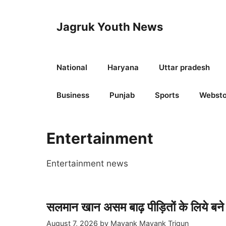
Skip
to
Jagruk Youth News
content
National
Haryana
Uttar pradesh
Business
Punjab
Sports
Websto
Entertainment
Entertainment news
सलमान खान असम बाढ़ पीड़ितों के लिये बने म
August 7, 2026
by
Mayank Mayank Trigun