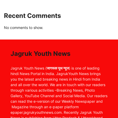
Recent Comments
No comments to show.
Jagruk Youth News
Jagruk Youth News (
जागरूक यूथ न्यूज
) is one of leading
hindi News Portal in India. JagrukYouth News brings
you the latest and breaking news in Hindi from India
and all over the world. We are in touch with our readers
through various activities –Breaking News, Photo
Gallery, YouTube Channel and Social Media. Our readers
can read the e-version of our Weekly Newspaper and
Magazine through an e-paper platform
epaper.jagrukyouthnews.com. Recently Jagruk Youth
News is publishing from Uttar Pradesh & Uttarakhand.