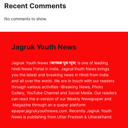
Recent Comments
No comments to show.
Jagruk Youth News
Jagruk Youth News (
जागरूक यूथ न्यूज
) is one of leading
hindi News Portal in India. JagrukYouth News brings
you the latest and breaking news in Hindi from India
and all over the world. We are in touch with our readers
through various activities –Breaking News, Photo
Gallery, YouTube Channel and Social Media. Our readers
can read the e-version of our Weekly Newspaper and
Magazine through an e-paper platform
epaper.jagrukyouthnews.com. Recently Jagruk Youth
News is publishing from Uttar Pradesh & Uttarakhand.