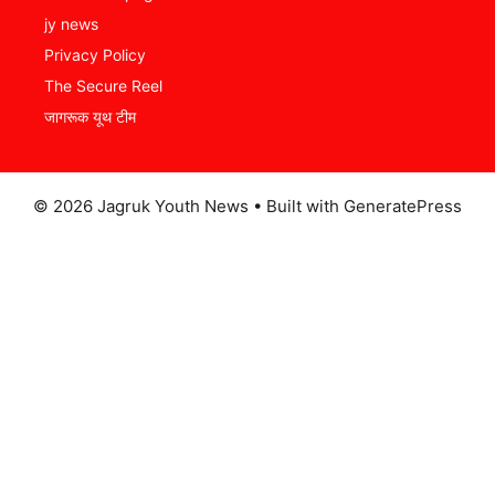
jy news
Privacy Policy
The Secure Reel
जागरूक यूथ टीम
© 2026 Jagruk Youth News
• Built with
GeneratePress