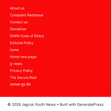
About us
Complaint Redressal
Contact us
Disclaimer
DNPA Code of Ethics
Editorial Policy
home
Home new page
jy news
Privacy Policy
The Secure Reel
जागरूक यूथ टीम
© 2026 Jagruk Youth News
• Built with
GeneratePress