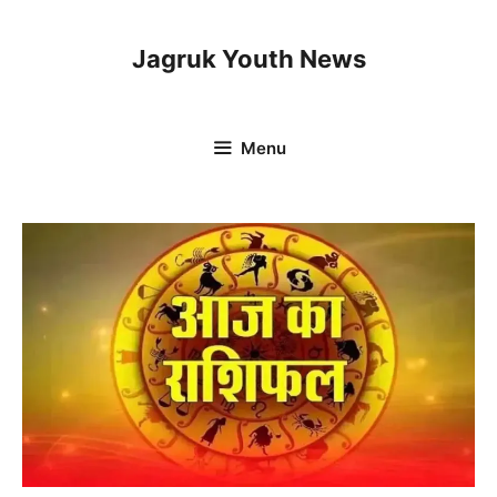
Skip
to
Jagruk Youth News
content
Menu