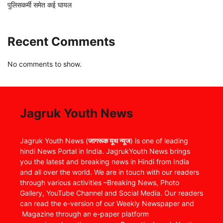
पुलिसकर्मी समेत कई घायल
Recent Comments
No comments to show.
Jagruk Youth News
Jagruk Youth News (
जागरूक यूथ न्यूज
) is one of leading
hindi News Portal in India. JagrukYouth News brings
you the latest and breaking news in Hindi from India
and all over the world. We are in touch with our readers
through various activities –Breaking News, Photo
Gallery, YouTube Channel and Social Media. Our readers
can read the e-version of our Weekly Newspaper and
Magazine through an e-paper platform