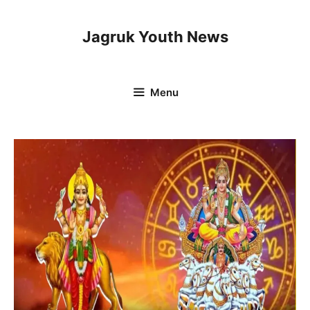
Skip
to
Jagruk Youth News
content
Menu