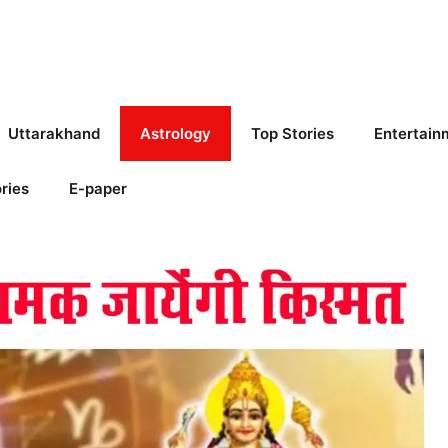
Uttarakhand
Astrology
Top Stories
Entertain
ries
E-paper