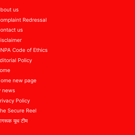
bout us
omplaint Redressal
ontact us
isclaimer
NPA Code of Ethics
ditorial Policy
home
ome new page
y news
rivacy Policy
he Secure Reel
ागरूक यूथ टीम