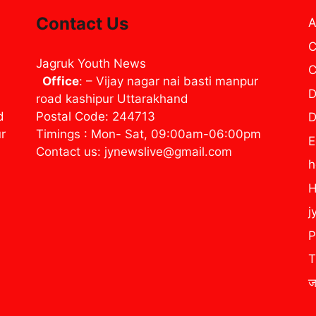
Contact Us
A
C
Jagruk Youth News
C
Office
: – Vijay nagar nai basti manpur
D
road kashipur Uttarakhand
d
Postal Code: 244713
D
ur
Timings : Mon- Sat, 09:00am-06:00pm
E
Contact us: jynewslive@gmail.com
H
j
P
T
ज