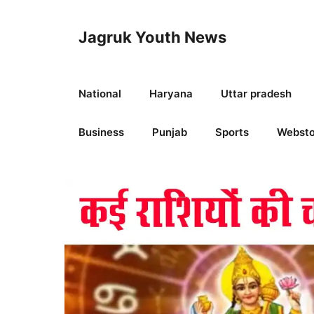
Skip
to
Jagruk Youth News
content
National
Haryana
Uttar pradesh
Business
Punjab
Sports
Websto