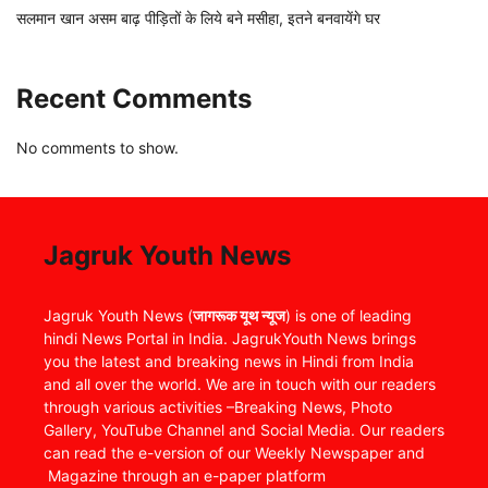
सलमान खान असम बाढ़ पीड़ितों के लिये बने मसीहा, इतने बनवायेंगे घर
Recent Comments
No comments to show.
Jagruk Youth News
Jagruk Youth News (
जागरूक यूथ न्यूज
) is one of leading
hindi News Portal in India. JagrukYouth News brings
you the latest and breaking news in Hindi from India
and all over the world. We are in touch with our readers
through various activities –Breaking News, Photo
Gallery, YouTube Channel and Social Media. Our readers
can read the e-version of our Weekly Newspaper and
Magazine through an e-paper platform