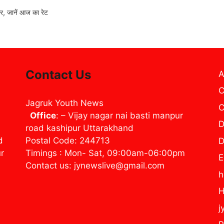
 जानें आज का रेट
Contact Us
A
C
Jagruk Youth News
C
Office
: – Vijay nagar nai basti manpur
D
road kashipur Uttarakhand
d
Postal Code: 244713
D
ur
Timings : Mon- Sat, 09:00am-06:00pm
E
Contact us: jynewslive@gmail.com
H
j