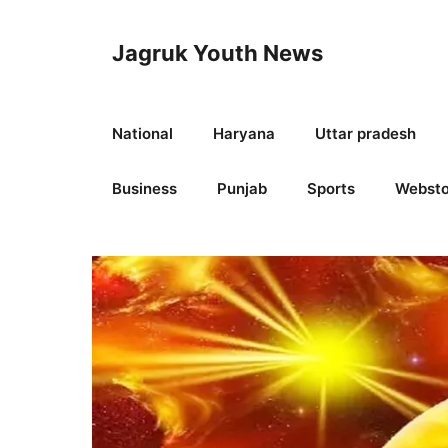
Skip
to
Jagruk Youth News
content
National
Haryana
Uttar pradesh
Business
Punjab
Sports
Websto