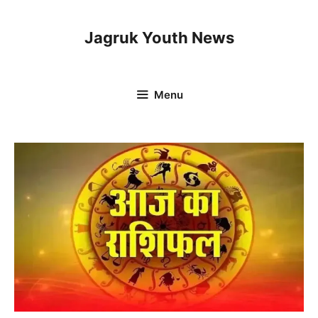
Skip
to
Jagruk Youth News
content
Menu