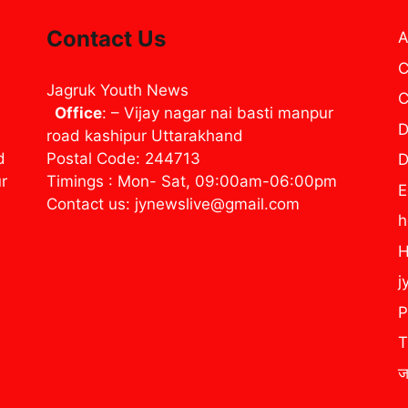
Contact Us
A
C
Jagruk Youth News
C
Office
: – Vijay nagar nai basti manpur
D
road kashipur Uttarakhand
d
Postal Code: 244713
D
ur
Timings : Mon- Sat, 09:00am-06:00pm
E
Contact us: jynewslive@gmail.com
H
j
P
T
ज