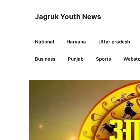
Skip
to
Jagruk Youth News
content
National
Haryana
Uttar pradesh
Business
Punjab
Sports
Websto