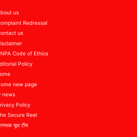
bout us
omplaint Redressal
ontact us
isclaimer
NPA Code of Ethics
ditorial Policy
home
ome new page
y news
rivacy Policy
he Secure Reel
ागरूक यूथ टीम