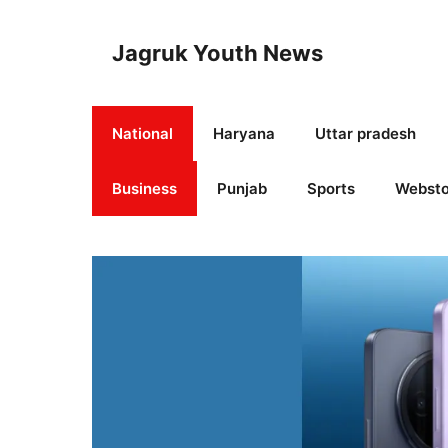
Skip
to
Jagruk Youth News
content
National
Haryana
Uttar pradesh
Business
Punjab
Sports
Websto