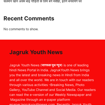
सलमान खान असम बाढ़ पीड़ितों के लिये बने मसीहा, इतने बनवायेंगे घर
Recent Comments
No comments to show.
Jagruk Youth News
Jagruk Youth News (
जागरूक यूथ न्यूज
) is one of leading
hindi News Portal in India. JagrukYouth News brings
you the latest and breaking news in Hindi from India
and all over the world. We are in touch with our readers
through various activities –Breaking News, Photo
Gallery, YouTube Channel and Social Media. Our readers
can read the e-version of our Weekly Newspaper and
Magazine through an e-paper platform
epaper.jagrukyouthnews.com. Recently Jagruk Youth