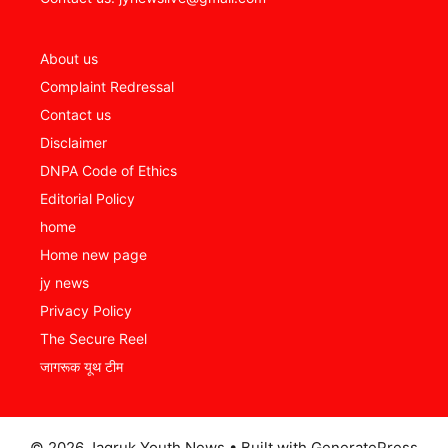
About us
Complaint Redressal
Contact us
Disclaimer
DNPA Code of Ethics
Editorial Policy
home
Home new page
jy news
Privacy Policy
The Secure Reel
जागरूक यूथ टीम
© 2026 Jagruk Youth News
• Built with
GeneratePress