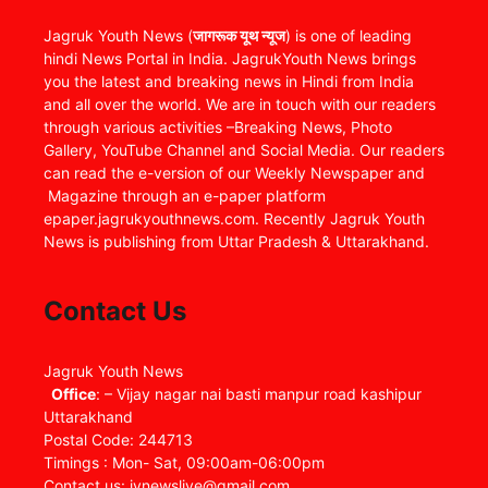
Jagruk Youth News (
जागरूक यूथ न्यूज
) is one of leading
hindi News Portal in India. JagrukYouth News brings
you the latest and breaking news in Hindi from India
and all over the world. We are in touch with our readers
through various activities –Breaking News, Photo
Gallery, YouTube Channel and Social Media. Our readers
can read the e-version of our Weekly Newspaper and
Magazine through an e-paper platform
epaper.jagrukyouthnews.com. Recently Jagruk Youth
News is publishing from Uttar Pradesh & Uttarakhand.
Contact Us
Jagruk Youth News
Office
: – Vijay nagar nai basti manpur road kashipur
Uttarakhand
Postal Code: 244713
Timings : Mon- Sat, 09:00am-06:00pm
Contact us: jynewslive@gmail.com