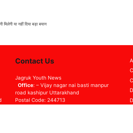
मिलेगी या नहीं दिया बड़ा बयान
Contact Us
A
C
Jagruk Youth News
C
Office
: – Vijay nagar nai basti manpur
D
road kashipur Uttarakhand
d
Postal Code: 244713
D
ur
Timings : Mon- Sat, 09:00am-06:00pm
E
Contact us: jynewslive@gmail.com
H