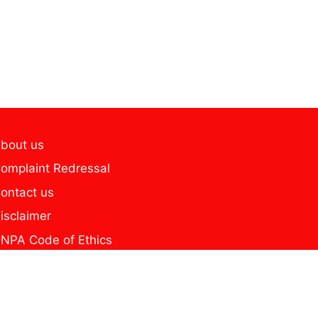
bout us
omplaint Redressal
ontact us
isclaimer
NPA Code of Ethics
ditorial Policy
home
ome new page