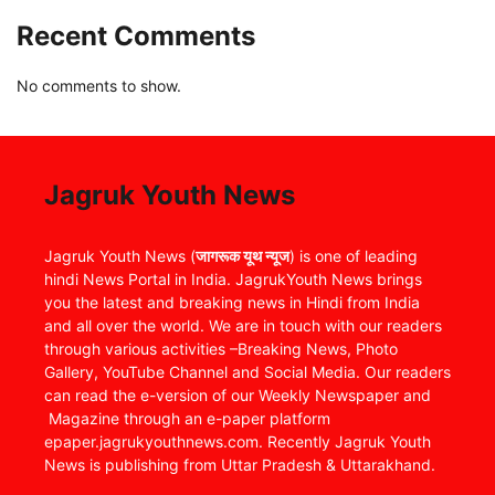
Recent Comments
No comments to show.
Jagruk Youth News
Jagruk Youth News (
जागरूक यूथ न्यूज
) is one of leading
hindi News Portal in India. JagrukYouth News brings
you the latest and breaking news in Hindi from India
and all over the world. We are in touch with our readers
through various activities –Breaking News, Photo
Gallery, YouTube Channel and Social Media. Our readers
can read the e-version of our Weekly Newspaper and
Magazine through an e-paper platform
epaper.jagrukyouthnews.com. Recently Jagruk Youth
News is publishing from Uttar Pradesh & Uttarakhand.