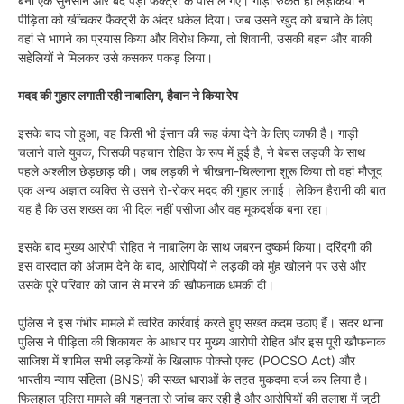
बनी एक सुनसान और बंद पड़ी फैक्ट्री के पास ले गए। गाड़ी रुकते ही लड़कियों ने
पीड़िता को खींचकर फैक्ट्री के अंदर धकेल दिया। जब उसने खुद को बचाने के लिए
वहां से भागने का प्रयास किया और विरोध किया, तो शिवानी, उसकी बहन और बाकी
सहेलियों ने मिलकर उसे कसकर पकड़ लिया।
मदद की गुहार लगाती रही नाबालिग, हैवान ने किया रेप
इसके बाद जो हुआ, वह किसी भी इंसान की रूह कंपा देने के लिए काफी है। गाड़ी
चलाने वाले युवक, जिसकी पहचान रोहित के रूप में हुई है, ने बेबस लड़की के साथ
पहले अश्लील छेड़छाड़ की। जब लड़की ने चीखना-चिल्लाना शुरू किया तो वहां मौजूद
एक अन्य अज्ञात व्यक्ति से उसने रो-रोकर मदद की गुहार लगाई। लेकिन हैरानी की बात
यह है कि उस शख्स का भी दिल नहीं पसीजा और वह मूकदर्शक बना रहा।
इसके बाद मुख्य आरोपी रोहित ने नाबालिग के साथ जबरन दुष्कर्म किया। दरिंदगी की
इस वारदात को अंजाम देने के बाद, आरोपियों ने लड़की को मुंह खोलने पर उसे और
उसके पूरे परिवार को जान से मारने की खौफनाक धमकी दी।
पुलिस ने इस गंभीर मामले में त्वरित कार्रवाई करते हुए सख्त कदम उठाए हैं। सदर थाना
पुलिस ने पीड़िता की शिकायत के आधार पर मुख्य आरोपी रोहित और इस पूरी खौफनाक
साजिश में शामिल सभी लड़कियों के खिलाफ पोक्सो एक्ट (POCSO Act) और
भारतीय न्याय संहिता (BNS) की सख्त धाराओं के तहत मुकदमा दर्ज कर लिया है।
फिलहाल पुलिस मामले की गहनता से जांच कर रही है और आरोपियों की तलाश में जुटी