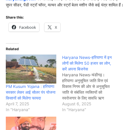
सुपर सीडर, पैडी स्ट्रॉ चॉपर, मल्चर और स्ट्रॉ बेलर मशीन जैसे कई यंत्र शामिल हैं।
Share this:
Facebook
X
Related
Haryana News-हरियाणा में इन
लोगों को मिलेगा 50 हजार का लोन,
करें अपना बिजनेस
Haryana News-चंडीगढ़।
हरियाणा अनुसूचित जाति वित्त एवं
PM Kusum Yojana : हरियाणा
विकास निगम की ओर से अनुसूचित
सरकार लेकर आई सोलर पंप योजना
जाति से संबंधित व्यक्तियों को
किसानों को मिलेगा फायदा
स्वरोजगार के लिए सावधि ऋण
April 7, 2025
योजना एवं सूक्ष्म वित्त योजना शुरू की
August 6, 2025
In "Haryana"
गई है। योजना का लाभ उठाने के
In "Haryana"
इच्छुक पात्र व्यक्ति 21 अगस्त तक
ऑनलाइन आवेदन कर सकते हैं।
प्रार्थी को…