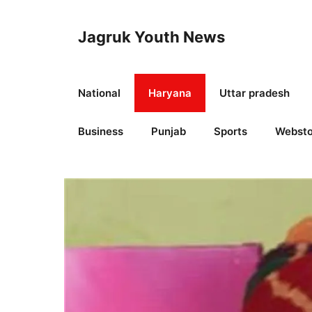
Skip
to
Jagruk Youth News
content
National
Haryana
Uttar pradesh
Business
Punjab
Sports
Websto