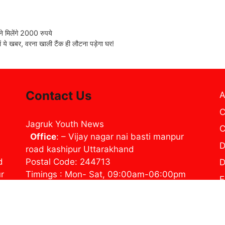
 मिलेंगे 2000 रुपये
 ये खबर, वरना खाली टैंक ही लौटना पड़ेगा घर!
Contact Us
A
C
Jagruk Youth News
C
Office
: – Vijay nagar nai basti manpur
D
road kashipur Uttarakhand
d
Postal Code: 244713
D
ur
Timings : Mon- Sat, 09:00am-06:00pm
E
Contact us: jynewslive@gmail.com
H