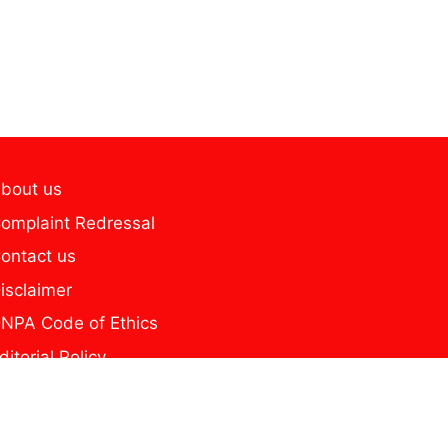
bout us
omplaint Redressal
ontact us
isclaimer
NPA Code of Ethics
ditorial Policy
home
ome new page