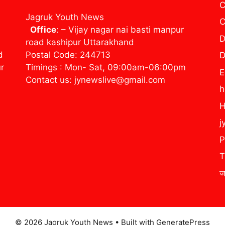
C
Jagruk Youth News
C
Office
: – Vijay nagar nai basti manpur
D
road kashipur Uttarakhand
d
Postal Code: 244713
D
ur
Timings : Mon- Sat, 09:00am-06:00pm
E
Contact us: jynewslive@gmail.com
H
j
P
T
ज
© 2026 Jagruk Youth News
• Built with
GeneratePress