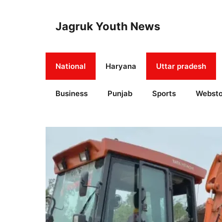
Skip
to
Jagruk Youth News
content
National
Haryana
Uttar pradesh
Business
Punjab
Sports
Websto