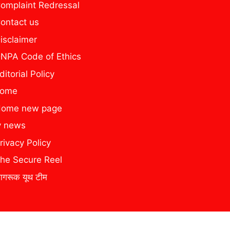
omplaint Redressal
ontact us
isclaimer
NPA Code of Ethics
ditorial Policy
home
ome new page
y news
rivacy Policy
he Secure Reel
ागरूक यूथ टीम