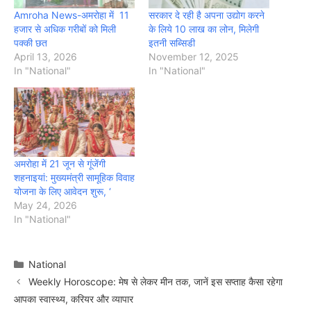
Amroha News-अमरोहा में 11
सरकार दे रही है अपना उद्योग करने
हजार से अधिक गरीबों को मिली
के लिये 10 लाख का लोन, मिलेगी
पक्की छत
इतनी सब्सिडी
April 13, 2026
November 12, 2025
In "National"
In "National"
अमरोहा में 21 जून से गूंजेंगी
शहनाइयां: मुख्यमंत्री सामूहिक विवाह
योजना के लिए आवेदन शुरू, ‘
May 24, 2026
In "National"
Categories
National
Weekly Horoscope: मेष से लेकर मीन तक, जानें इस सप्ताह कैसा रहेगा
आपका स्वास्थ्य, करियर और व्यापार