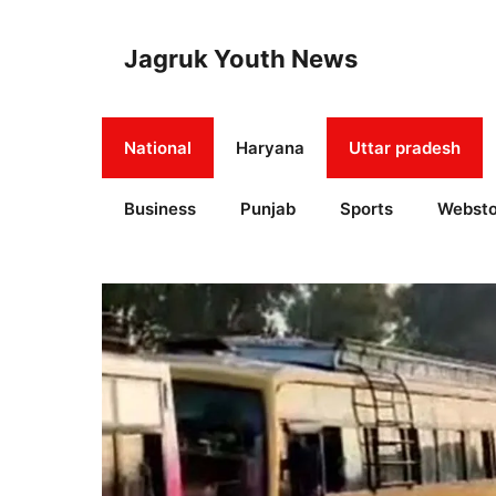
Skip
to
Jagruk Youth News
content
National
Haryana
Uttar pradesh
Business
Punjab
Sports
Websto