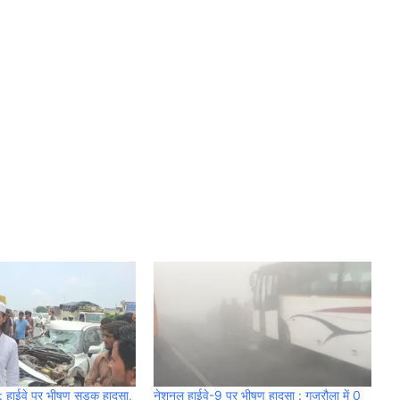
ाईवे पर भीषण सड़क हादसा,
नेशनल हाईवे-9 पर भीषण हादसा : गजरौला में 0