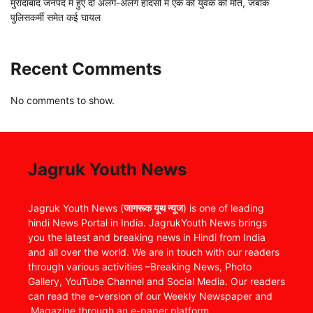
मुरादाबाद जनपद में हुए दो अलग-अलग हादसों में एक की युवक की मौत, जबकि
पुलिसकर्मी समेत कई घायल
Recent Comments
No comments to show.
Jagruk Youth News
Jagruk Youth News (
जागरूक यूथ न्यूज
) is one of leading
hindi News Portal in India. JagrukYouth News brings
you the latest and breaking news in Hindi from India
and all over the world. We are in touch with our readers
through various activities –Breaking News, Photo
Gallery, YouTube Channel and Social Media. Our readers
can read the e-version of our Weekly Newspaper and
Magazine through an e-paper platform