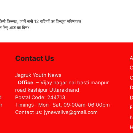
िस्मत, जानें सभी 12 राशियों का विस्तृत भविष्यफल
पके लिए आज का दिन?
Contact Us
A
C
Jagruk Youth News
C
Office
: – Vijay nagar nai basti manpur
D
road kashipur Uttarakhand
d
Postal Code: 244713
D
ur
Timings : Mon- Sat, 09:00am-06:00pm
E
Contact us: jynewslive@gmail.com
H