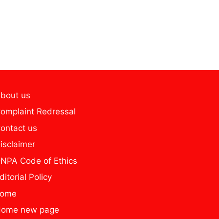
bout us
omplaint Redressal
ontact us
isclaimer
NPA Code of Ethics
ditorial Policy
home
ome new page