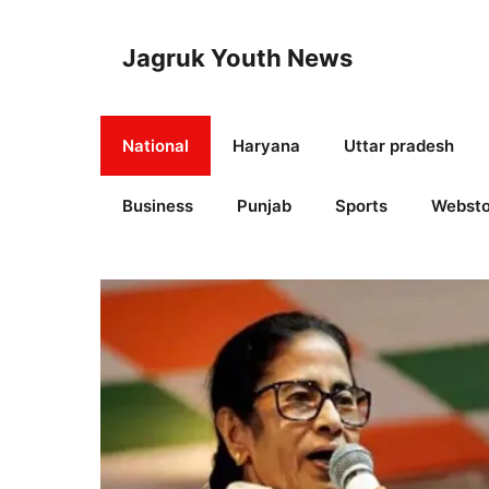
Skip
to
Jagruk Youth News
content
National
Haryana
Uttar pradesh
Business
Punjab
Sports
Websto