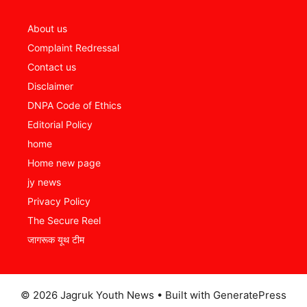
About us
Complaint Redressal
Contact us
Disclaimer
DNPA Code of Ethics
Editorial Policy
home
Home new page
jy news
Privacy Policy
The Secure Reel
जागरूक यूथ टीम
© 2026 Jagruk Youth News
• Built with
GeneratePress