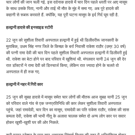
चार लोगों की जान चली गई. इस दर्दनाक हादसे में चार दिन पहले धरती पर आए मासूम
के साथ उसके पिता, नानी और ताई भी मौत के मुंह में समा गए. अब पूरे हादसे की
कहानी से रूबरू करवाते हैं. क्योंकि, यह पूरी घटना मासूम के इर्द गिर्द घूम रही है.
हल्द्वानी हादसे की इनसाइड स्टोरी
22 जून को सुशीला तिवारी अस्पताल हल्द्वानी में हुई थी डिलीवरीरू जानकारी के
मुताबिक, उधम सिंह नगर जिले के किच्छा के बर्रा निवासी राकेश राठौर (उम्र 30 वर्ष)
की पत्नी रामा देवी की चार दिन पहले सुशीला तिवारी अस्पताल हल्द्वानी में डिलीवरी हुई
थी. राकेश का बेटा होने पर बाद परिवार में खुशियां थी. मंगलवार यानी 24 जून की देर
रात डॉक्टरों ने रामा देवी को डिस्चार्ज किया, लेकिन रात ज्यादा होने के चलते वो
अस्पताल में ही रुक गए.
हल्द्वानी में नहर में गिरी कार
25 जून की सुबह हादसे में मासूम समेत चार लोगों की मौतरू आज सुबह यानी 25 जून
को परिवार वाले गांव से एक जनप्रतिनिधि की कार लेकर सुशीला तिवारी अस्पताल
पहुंचे. जहां रामादेवी, चार दिन का मासूम, रामादेवी का पति राकेश राठौर, राकेश की सास
कमला देवी, राकेश की भाभी नीतू के अलावा चालक समेत दो अन्य लोग कार पर सवार
होकर खुशी-खुशी घर की ओर निकले.
तभी फायर स्टेशन के पास कार अचानक सिंचाई विभाग की नहर में अनियंत्रित होकर