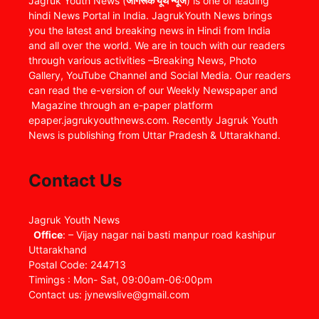
Jagruk Youth News (
जागरूक यूथ न्यूज
) is one of leading
hindi News Portal in India. JagrukYouth News brings
you the latest and breaking news in Hindi from India
and all over the world. We are in touch with our readers
through various activities –Breaking News, Photo
Gallery, YouTube Channel and Social Media. Our readers
can read the e-version of our Weekly Newspaper and
Magazine through an e-paper platform
epaper.jagrukyouthnews.com. Recently Jagruk Youth
News is publishing from Uttar Pradesh & Uttarakhand.
Contact Us
Jagruk Youth News
Office
: – Vijay nagar nai basti manpur road kashipur
Uttarakhand
Postal Code: 244713
Timings : Mon- Sat, 09:00am-06:00pm
Contact us: jynewslive@gmail.com