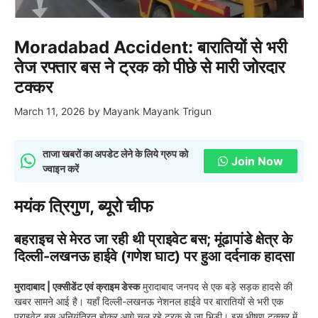
Moradabad Accident: बारातियों से भरी
तेज रफ्तार बस ने ट्रक को पीछे से मारी जोरदार
टक्कर
March 11, 2026
by
Mayank Mayank Trigun
ताजा खबरों का अपडेट लेने के लिये ग्रुप को
Join Now
ज्वाइन करें
मयंक त्रिगुण, ब्यूरो चीफ
बहराइच से मेरठ जा रही थी प्राइवेट बस; मूंढापांडे क्षेत्र के
दिल्ली-लखनऊ हाईवे (गणेश घाट) पर हुआ दर्दनाक हादसा
मुरादाबाद | एक्सीडेंट एवं क्राइम डेस्क
मुरादाबाद जनपद से एक बड़े सड़क हादसे की
खबर सामने आई है। यहाँ दिल्ली-लखनऊ नेशनल हाईवे पर बारातियों से भरी एक
प्राइवेट बस अनियंत्रित होकर आगे चल रहे ट्रक से जा भिड़ी। इस भीषण टक्कर में