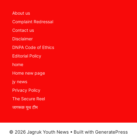
About us
Complaint Redressal
Contact us
Disclaimer
DNPA Code of Ethics
Editorial Policy
home
Home new page
jy news
Privacy Policy
The Secure Reel
जागरूक यूथ टीम
© 2026 Jagruk Youth News
• Built with
GeneratePress