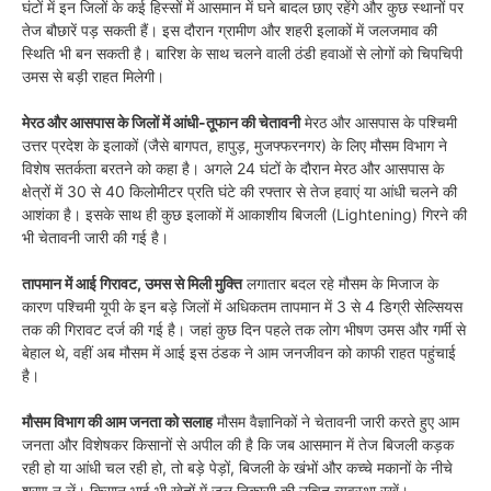
घंटों में इन जिलों के कई हिस्सों में आसमान में घने बादल छाए रहेंगे और कुछ स्थानों पर
तेज बौछारें पड़ सकती हैं। इस दौरान ग्रामीण और शहरी इलाकों में जलजमाव की
स्थिति भी बन सकती है। बारिश के साथ चलने वाली ठंडी हवाओं से लोगों को चिपचिपी
उमस से बड़ी राहत मिलेगी।
मेरठ और आसपास के जिलों में आंधी-तूफान की चेतावनी
मेरठ और आसपास के पश्चिमी
उत्तर प्रदेश के इलाकों (जैसे बागपत, हापुड़, मुजफ्फरनगर) के लिए मौसम विभाग ने
विशेष सतर्कता बरतने को कहा है। अगले 24 घंटों के दौरान मेरठ और आसपास के
क्षेत्रों में 30 से 40 किलोमीटर प्रति घंटे की रफ्तार से तेज हवाएं या आंधी चलने की
आशंका है। इसके साथ ही कुछ इलाकों में आकाशीय बिजली (Lightening) गिरने की
भी चेतावनी जारी की गई है।
तापमान में आई गिरावट, उमस से मिली मुक्ति
लगातार बदल रहे मौसम के मिजाज के
कारण पश्चिमी यूपी के इन बड़े जिलों में अधिकतम तापमान में 3 से 4 डिग्री सेल्सियस
तक की गिरावट दर्ज की गई है। जहां कुछ दिन पहले तक लोग भीषण उमस और गर्मी से
बेहाल थे, वहीं अब मौसम में आई इस ठंडक ने आम जनजीवन को काफी राहत पहुंचाई
है।
मौसम विभाग की आम जनता को सलाह
मौसम वैज्ञानिकों ने चेतावनी जारी करते हुए आम
जनता और विशेषकर किसानों से अपील की है कि जब आसमान में तेज बिजली कड़क
रही हो या आंधी चल रही हो, तो बड़े पेड़ों, बिजली के खंभों और कच्चे मकानों के नीचे
शरण न लें। किसान भाई भी खेतों में जल निकासी की उचित व्यवस्था रखें।