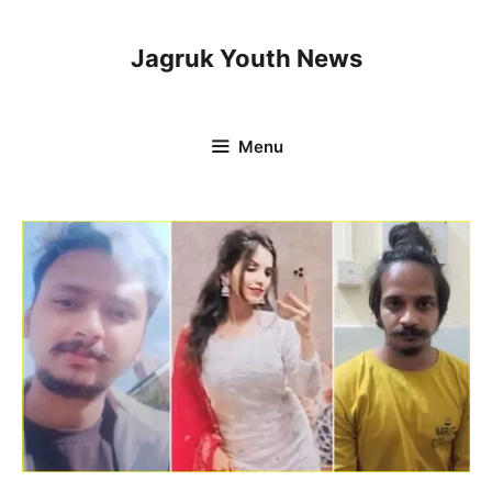
Skip
to
Jagruk Youth News
content
Menu