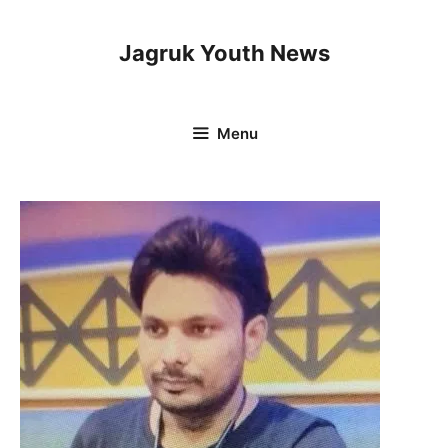
Skip
to
Jagruk Youth News
content
Menu