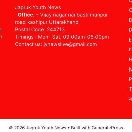
C
Jagruk Youth News
C
Office
: – Vijay nagar nai basti manpur
D
road kashipur Uttarakhand
d
Postal Code: 244713
D
ur
Timings : Mon- Sat, 09:00am-06:00pm
E
Contact us: jynewslive@gmail.com
H
j
P
T
ज
© 2026 Jagruk Youth News
• Built with
GeneratePress