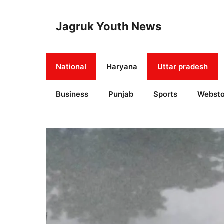
Skip
to
Jagruk Youth News
content
National
Haryana
Uttar pradesh
Business
Punjab
Sports
Websto