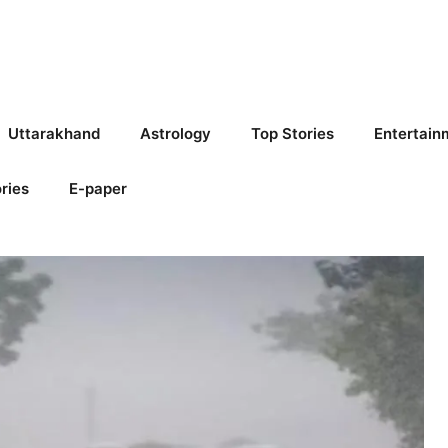
Uttarakhand
Astrology
Top Stories
Entertain
ries
E-paper