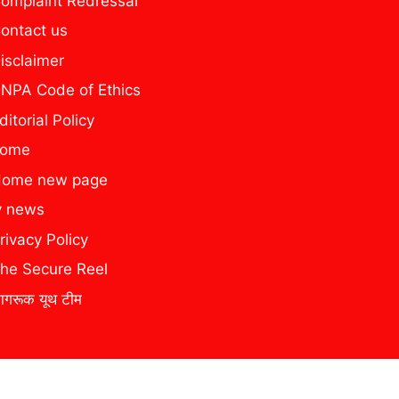
omplaint Redressal
ontact us
isclaimer
NPA Code of Ethics
ditorial Policy
home
ome new page
y news
rivacy Policy
he Secure Reel
ागरूक यूथ टीम