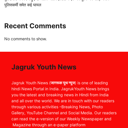
पुलिसकर्मी समेत कई घायल
Recent Comments
No comments to show.
Jagruk Youth News
Jagruk Youth News (
जागरूक यूथ न्यूज
) is one of leading
hindi News Portal in India. JagrukYouth News brings
you the latest and breaking news in Hindi from India
and all over the world. We are in touch with our readers
through various activities –Breaking News, Photo
Gallery, YouTube Channel and Social Media. Our readers
can read the e-version of our Weekly Newspaper and
Magazine through an e-paper platform