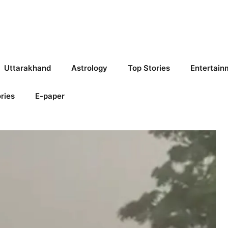
Uttarakhand
Astrology
Top Stories
Entertain
ries
E-paper