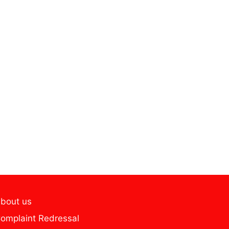
bout us
omplaint Redressal