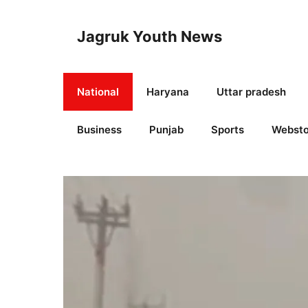
Skip
to
Jagruk Youth News
content
National
Haryana
Uttar pradesh
Business
Punjab
Sports
Websto