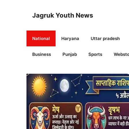
Skip
to
Jagruk Youth News
content
National
Haryana
Uttar pradesh
Business
Punjab
Sports
Websto