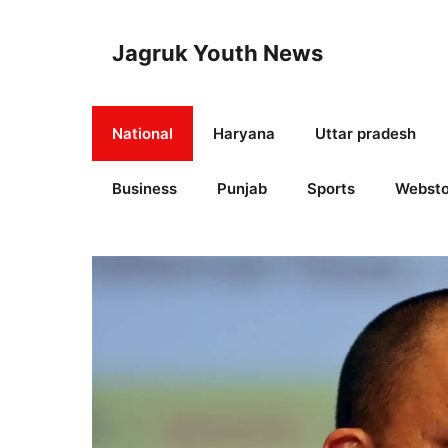
Skip
to
Jagruk Youth News
content
National
Haryana
Uttar pradesh
Business
Punjab
Sports
Websto