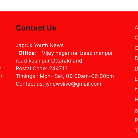
Contact Us
A
C
Jagruk Youth News
C
Office
: – Vijay nagar nai basti manpur
D
road kashipur Uttarakhand
d
Postal Code: 244713
D
ur
Timings : Mon- Sat, 09:00am-06:00pm
E
Contact us: jynewslive@gmail.com
H
j
P
T