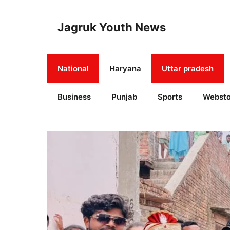
Skip
to
Jagruk Youth News
content
National
Haryana
Uttar pradesh
Business
Punjab
Sports
Websto