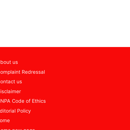
bout us
omplaint Redressal
ontact us
isclaimer
NPA Code of Ethics
ditorial Policy
home