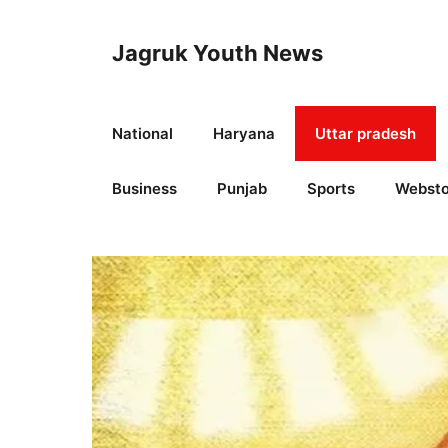
Skip
to
Jagruk Youth News
content
National
Haryana
Uttar pradesh
Business
Punjab
Sports
Websto