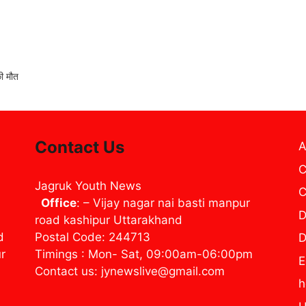
की मौत
Contact Us
A
C
Jagruk Youth News
C
Office
: – Vijay nagar nai basti manpur
D
road kashipur Uttarakhand
d
Postal Code: 244713
D
ur
Timings : Mon- Sat, 09:00am-06:00pm
E
Contact us: jynewslive@gmail.com