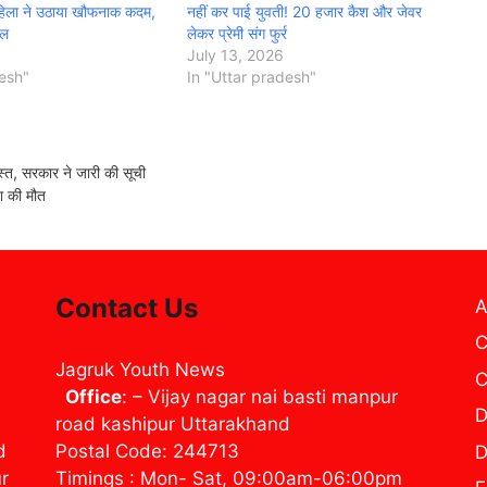
िला ने उठाया खौफनाक कदम,
नहीं कर पाई युवती! 20 हजार कैश और जेवर
ोल
लेकर प्रेमी संग फुर्र
July 13, 2026
desh"
In "Uttar pradesh"
्त, सरकार ने जारी की सूची
ता की मौत
Contact Us
A
C
Jagruk Youth News
C
Office
: – Vijay nagar nai basti manpur
D
road kashipur Uttarakhand
d
Postal Code: 244713
D
ur
Timings : Mon- Sat, 09:00am-06:00pm