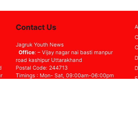
Contact Us
A
C
Jagruk Youth News
C
Office
: – Vijay nagar nai basti manpur
D
road kashipur Uttarakhand
d
Postal Code: 244713
D
ur
Timings : Mon- Sat, 09:00am-06:00pm
E
Contact us: jynewslive@gmail.com
H
j
P
T