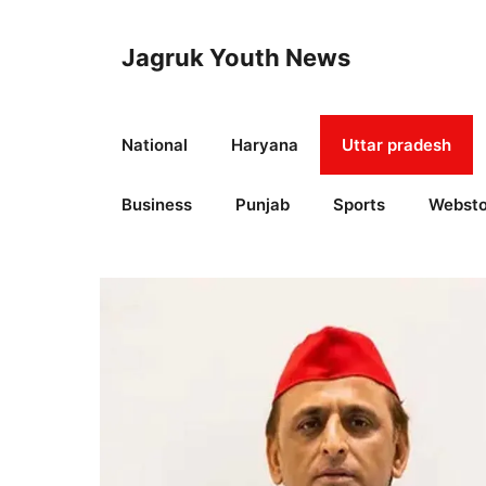
Skip
to
Jagruk Youth News
content
National
Haryana
Uttar pradesh
Business
Punjab
Sports
Websto