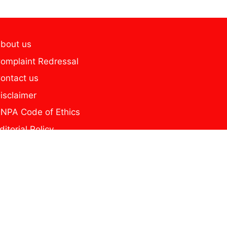
bout us
omplaint Redressal
ontact us
isclaimer
NPA Code of Ethics
ditorial Policy
home
ome new page
y news
rivacy Policy
he Secure Reel