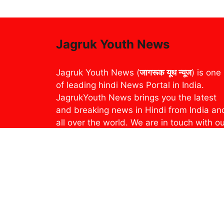
Jagruk Youth News
Jagruk Youth News (
जागरूक यूथ न्यूज
) is one
of leading hindi News Portal in India.
JagrukYouth News brings you the latest
and breaking news in Hindi from India an
all over the world. We are in touch with o
readers through various activities –
Breaking News, Photo Gallery, YouTube
Channel and Social Media. Our readers
can read the e-version of our Weekly
Newspaper and Magazine through an e-
paper platform
epaper.jagrukyouthnews.com. Recently
Jagruk Youth News is publishing from