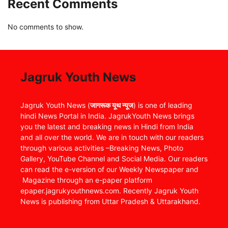
Recent Comments
No comments to show.
Jagruk Youth News
Jagruk Youth News (
जागरूक यूथ न्यूज
) is one of leading
hindi News Portal in India. JagrukYouth News brings
you the latest and breaking news in Hindi from India
and all over the world. We are in touch with our readers
through various activities –Breaking News, Photo
Gallery, YouTube Channel and Social Media. Our readers
can read the e-version of our Weekly Newspaper and
Magazine through an e-paper platform
epaper.jagrukyouthnews.com. Recently Jagruk Youth
News is publishing from Uttar Pradesh & Uttarakhand.