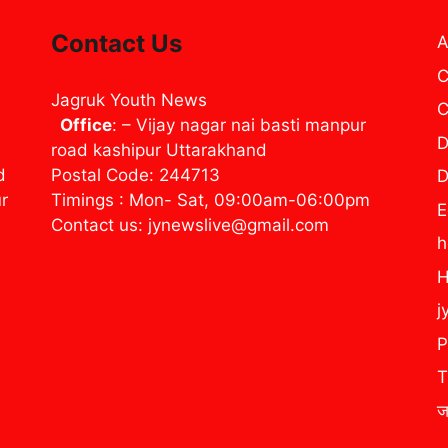
Contact Us
A
C
Jagruk Youth News
C
Office
: – Vijay nagar nai basti manpur
D
road kashipur Uttarakhand
d
Postal Code: 244713
D
ur
Timings : Mon- Sat, 09:00am-06:00pm
E
Contact us: jynewslive@gmail.com
H
j
P
T
ज