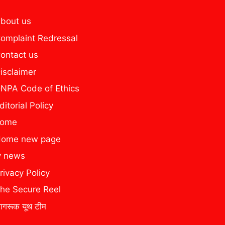
bout us
omplaint Redressal
ontact us
isclaimer
NPA Code of Ethics
ditorial Policy
home
ome new page
y news
rivacy Policy
he Secure Reel
ागरूक यूथ टीम