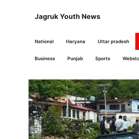
Skip
to
Jagruk Youth News
content
National
Haryana
Uttar pradesh
Business
Punjab
Sports
Websto