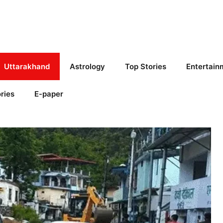
Uttarakhand
Astrology
Top Stories
Entertain
ries
E-paper