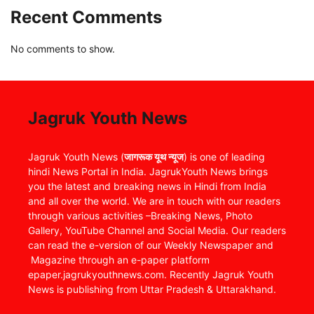
Recent Comments
No comments to show.
Jagruk Youth News
Jagruk Youth News (
जागरूक यूथ न्यूज
) is one of leading
hindi News Portal in India. JagrukYouth News brings
you the latest and breaking news in Hindi from India
and all over the world. We are in touch with our readers
through various activities –Breaking News, Photo
Gallery, YouTube Channel and Social Media. Our readers
can read the e-version of our Weekly Newspaper and
Magazine through an e-paper platform
epaper.jagrukyouthnews.com. Recently Jagruk Youth
News is publishing from Uttar Pradesh & Uttarakhand.