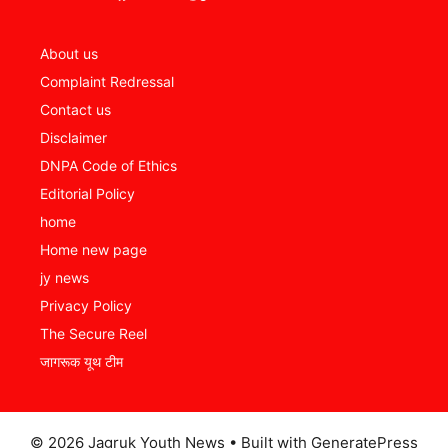
About us
Complaint Redressal
Contact us
Disclaimer
DNPA Code of Ethics
Editorial Policy
home
Home new page
jy news
Privacy Policy
The Secure Reel
जागरूक यूथ टीम
© 2026 Jagruk Youth News
• Built with
GeneratePress