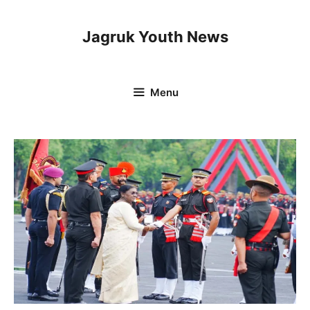
Skip
to
Jagruk Youth News
content
Menu