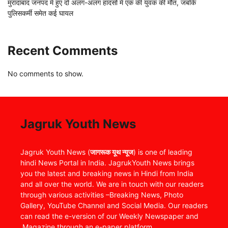
मुरादाबाद जनपद में हुए दो अलग-अलग हादसों में एक की युवक की मौत, जबकि
पुलिसकर्मी समेत कई घायल
Recent Comments
No comments to show.
Jagruk Youth News
Jagruk Youth News (
जागरूक यूथ न्यूज
) is one of leading
hindi News Portal in India. JagrukYouth News brings
you the latest and breaking news in Hindi from India
and all over the world. We are in touch with our readers
through various activities –Breaking News, Photo
Gallery, YouTube Channel and Social Media. Our readers
can read the e-version of our Weekly Newspaper and
Magazine through an e-paper platform