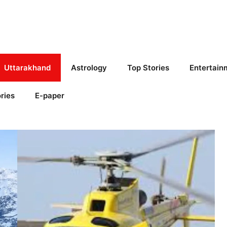
Uttarakhand
Astrology
Top Stories
Entertain
ries
E-paper