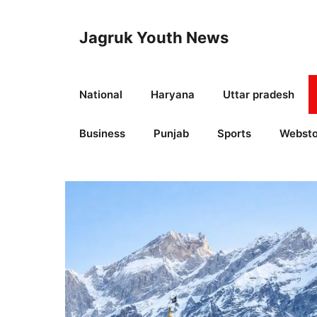
Skip
to
Jagruk Youth News
content
National
Haryana
Uttar pradesh
Business
Punjab
Sports
Websto