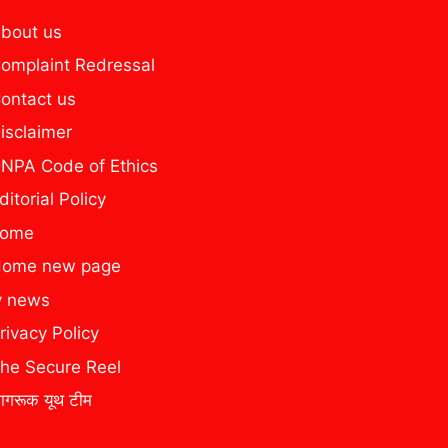
bout us
omplaint Redressal
ontact us
isclaimer
NPA Code of Ethics
ditorial Policy
home
ome new page
y news
rivacy Policy
he Secure Reel
ागरूक यूथ टीम