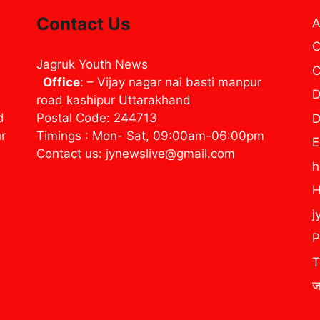
Contact Us
A
C
Jagruk Youth News
C
Office
: – Vijay nagar nai basti manpur
D
road kashipur Uttarakhand
d
Postal Code: 244713
D
ur
Timings : Mon- Sat, 09:00am-06:00pm
E
Contact us: jynewslive@gmail.com
H
j
P
T
ज