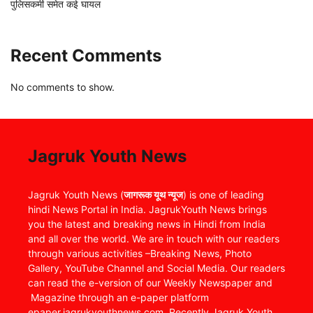
पुलिसकर्मी समेत कई घायल
Recent Comments
No comments to show.
Jagruk Youth News
Jagruk Youth News (
जागरूक यूथ न्यूज
) is one of leading
hindi News Portal in India. JagrukYouth News brings
you the latest and breaking news in Hindi from India
and all over the world. We are in touch with our readers
through various activities –Breaking News, Photo
Gallery, YouTube Channel and Social Media. Our readers
can read the e-version of our Weekly Newspaper and
Magazine through an e-paper platform
epaper.jagrukyouthnews.com. Recently Jagruk Youth