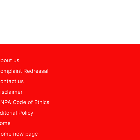
bout us
omplaint Redressal
ontact us
isclaimer
NPA Code of Ethics
ditorial Policy
home
ome new page