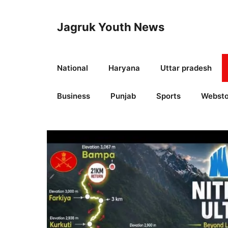
Skip
to
Jagruk Youth News
content
National
Haryana
Uttar pradesh
Business
Punjab
Sports
Websto