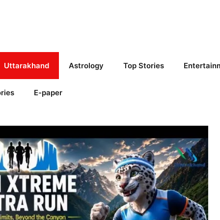
Uttarakhand
Astrology
Top Stories
Entertain
ries
E-paper