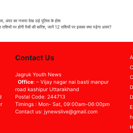
, अंदर का नजारा देख उड़े पुलिस के होश
यों पर होगी पैसों की बारिश, जानें 12 राशियों पर इसका क्या पड़ेगा असर?
Contact Us
A
C
Jagruk Youth News
C
Office
: – Vijay nagar nai basti manpur
D
road kashipur Uttarakhand
d
Postal Code: 244713
D
ur
Timings : Mon- Sat, 09:00am-06:00pm
E
Contact us: jynewslive@gmail.com
H