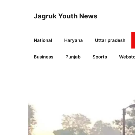
Skip
to
Jagruk Youth News
content
National
Haryana
Uttar pradesh
Business
Punjab
Sports
Websto