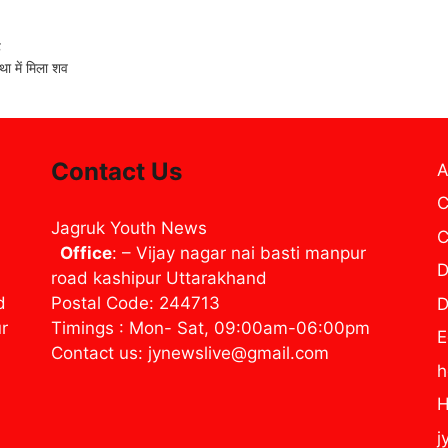
ह
 में मिला शव
Contact Us
A
C
Jagruk Youth News
C
Office
: – Vijay nagar nai basti manpur
D
road kashipur Uttarakhand
d
Postal Code: 244713
D
ur
Timings : Mon- Sat, 09:00am-06:00pm
E
Contact us: jynewslive@gmail.com
H
j