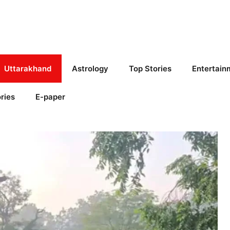
Uttarakhand
Astrology
Top Stories
Entertain
ries
E-paper