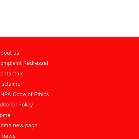
bout us
omplaint Redressal
ontact us
isclaimer
NPA Code of Ethics
ditorial Policy
home
ome new page
y news